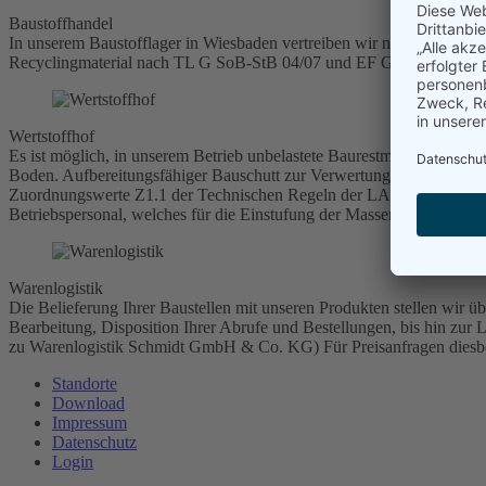
Baustoffhandel
In unserem Baustofflager in Wiesbaden vertreiben wir neben dem ge
Recyclingmaterial nach TL G SoB-StB 04/07 und EF Gestein 12/HE. Di
Wertstoffhof
Es ist möglich, in unserem Betrieb unbelastete Baurestmassen (Boden
Boden. Aufbereitungsfähiger Bauschutt zur Verwertung in unserer
Zuordnungswerte Z1.1 der Technischen Regeln der LAGA. Die Einstuf
Betriebspersonal, welches für die Einstufung der Massen maßgeblich i
Warenlogistik
Die Belieferung Ihrer Baustellen mit unseren Produkten stellen wir 
Bearbeitung, Disposition Ihrer Abrufe und Bestellungen, bis hin zur 
zu Warenlogistik Schmidt GmbH & Co. KG) Für Preisanfragen diesbez
Standorte
Download
Impressum
Datenschutz
Login