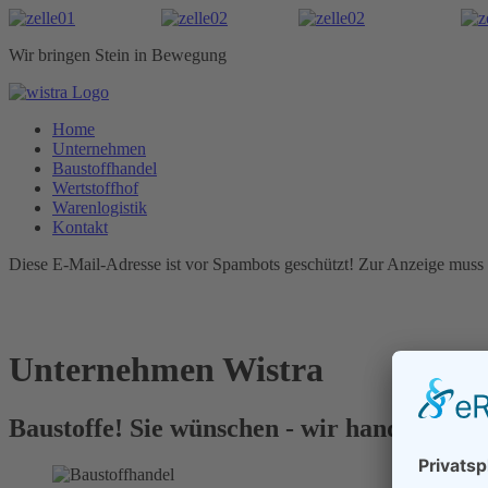
Wir bringen Stein in Bewegung
Home
Unternehmen
Baustoffhandel
Wertstoffhof
Warenlogistik
Kontakt
Diese E-Mail-Adresse ist vor Spambots geschützt! Zur Anzeige muss J
Unternehmen Wistra
Baustoffe! Sie wünschen - wir handeln.