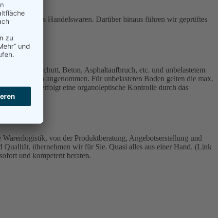
 und Sande als Handelswaren. Darüber hinaus führen wir geprüftes
alischem Bauschutt, Beton, Asphaltaufbruch, etc. und unbelastetem
n LAGA-Regeln angenommen. Für unbelasteten Boden gelten die max.
V). Dabei erfolgt eine organoleptische Kontrolle durch das
e Warenlogistik, von der Produktberatung, Angebotserstellung und
 Qualität, übernehmen wir für Sie. Quasi alles aus einer Hand. (Link
sofort und kompetent beraten.