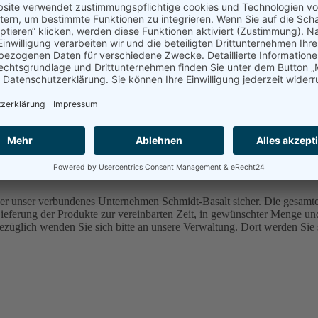
samten Produktprogramm an Basaltkörnungen auch verschiedene Kiese-
e vollständige Produktpalette ist direkt als Download abrufbar.
 und Bauschutt) anzuliefern. Dabei wird unterschieden zwischen miner
 Anlage wird nur bis zu einem Zuordnungswert vom max. Z2 gemäß de
ung der Stoffeingänge erfolgt gemäß Abfallverzeichnisverordnung (AV
st.
über unser verbundenes Unternehmen Schmidt-Basalt sicher. Die gesamt
Lieferung der Produkte zur vereinbarten Zeit, in gewünschter Menge und
üglich wenden Sie sich bitte an unsere Verwaltung. Dort werden Sie 